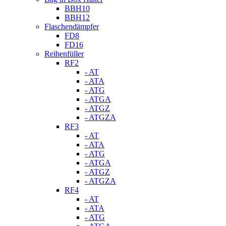
BBH10
BBH12
Flaschendämpfer
FD8
FD16
Reihenfüller
RF2
- AT
- ATA
- ATG
- ATGA
- ATGZ
- ATGZA
RF3
- AT
- ATA
- ATG
- ATGA
- ATGZ
- ATGZA
RF4
- AT
- ATA
- ATG