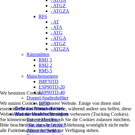
- ATGA
- ATGZ
- ATGZA
RF6
- AT
- ATA
- ATG
- ATGA
- ATGZ
- ATGZA
Rätzmühlen
RM1,5
RM2,2
RM5,5
Maischepumpen
IMP70TD
ESP90TD-20
ESP90TD-40
Wir benutzen Cookies
Doppel-Spaltrohrfilter
DF80
Wir nutzen Cookies auf unserer Website. Einige von ihnen sind
Gebrauchtmaschinen
essenziell für den Betrieb der Seite, während andere uns helfen, diese
Wasserstrahlschneiden
Website und die Nutzererfahrung zu verbessern (Tracking Cookies).
Unsere Maschine
Sie können selbst entscheiden, ob Sie die Cookies zulassen möchten.
Was tun wir für Sie?
Bitte beachten Sie, dass bei einer Ablehnung womöglich nicht mehr
Abrasivschneiden
alle Funktionalitäten der Seite zur Verfügung stehen.