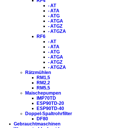
RF4
- AT
- ATA
- ATG
- ATGA
- ATGZ
- ATGZA
RF6
- AT
- ATA
- ATG
- ATGA
- ATGZ
- ATGZA
Rätzmühlen
RM1,5
RM2,2
RM5,5
Maischepumpen
IMP70TD
ESP90TD-20
ESP90TD-40
Doppel-Spaltrohrfilter
DF80
Gebrauchtmaschinen