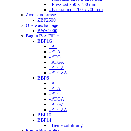
- Pressrost 750 x 750 mm
- Packrahmen 700 x 700 mm
Zweibandpresse
ZBP2500
Obstwaschanlage
BWA1000
Bag in Box Füller
BBF1G
- AT
- ATA
- ATG
- ATGA
- ATGZ
- ATGZA
BBF6
- AT
- ATA
- ATG
- ATGA
- ATGZ
- ATGZA
BBF10
BBF14
- Beutelzuführung
Bag in Box Halter