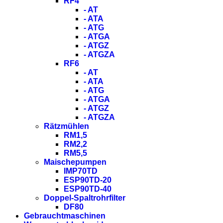
RF4
- AT
- ATA
- ATG
- ATGA
- ATGZ
- ATGZA
RF6
- AT
- ATA
- ATG
- ATGA
- ATGZ
- ATGZA
Rätzmühlen
RM1,5
RM2,2
RM5,5
Maischepumpen
IMP70TD
ESP90TD-20
ESP90TD-40
Doppel-Spaltrohrfilter
DF80
Gebrauchtmaschinen