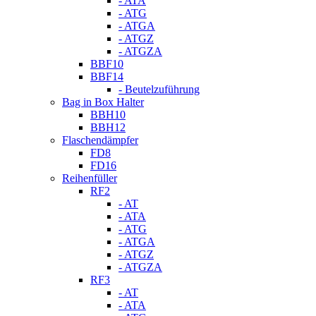
- ATA
- ATG
- ATGA
- ATGZ
- ATGZA
BBF10
BBF14
- Beutelzuführung
Bag in Box Halter
BBH10
BBH12
Flaschendämpfer
FD8
FD16
Reihenfüller
RF2
- AT
- ATA
- ATG
- ATGA
- ATGZ
- ATGZA
RF3
- AT
- ATA