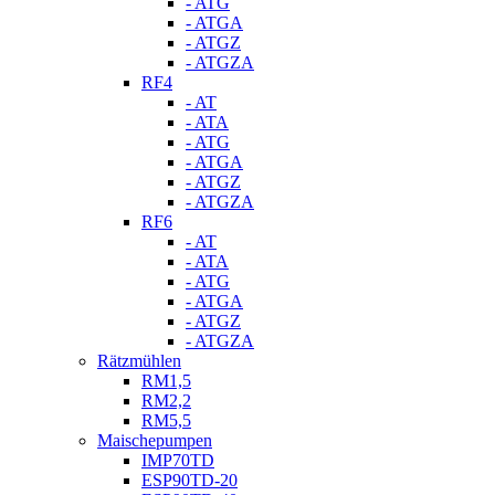
- ATG
- ATGA
- ATGZ
- ATGZA
RF4
- AT
- ATA
- ATG
- ATGA
- ATGZ
- ATGZA
RF6
- AT
- ATA
- ATG
- ATGA
- ATGZ
- ATGZA
Rätzmühlen
RM1,5
RM2,2
RM5,5
Maischepumpen
IMP70TD
ESP90TD-20