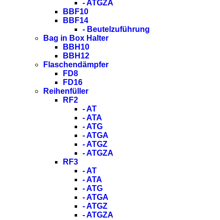
- ATGZA
BBF10
BBF14
- Beutelzuführung
Bag in Box Halter
BBH10
BBH12
Flaschendämpfer
FD8
FD16
Reihenfüller
RF2
- AT
- ATA
- ATG
- ATGA
- ATGZ
- ATGZA
RF3
- AT
- ATA
- ATG
- ATGA
- ATGZ
- ATGZA