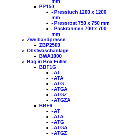
mm
PP150
- Presstuch 1200 x 1200
mm
- Pressrost 750 x 750 mm
- Packrahmen 700 x 700
mm
Zweibandpresse
ZBP2500
Obstwaschanlage
BWA1000
Bag in Box Füller
BBF1G
- AT
- ATA
- ATG
- ATGA
- ATGZ
- ATGZA
BBF6
- AT
- ATA
- ATG
- ATGA
- ATGZ