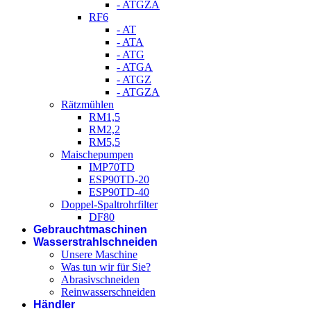
- ATGZA
RF6
- AT
- ATA
- ATG
- ATGA
- ATGZ
- ATGZA
Rätzmühlen
RM1,5
RM2,2
RM5,5
Maischepumpen
IMP70TD
ESP90TD-20
ESP90TD-40
Doppel-Spaltrohrfilter
DF80
Gebrauchtmaschinen
Wasserstrahlschneiden
Unsere Maschine
Was tun wir für Sie?
Abrasivschneiden
Reinwasserschneiden
Händler