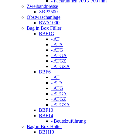
- Packrahmen 700 x 700 mm
Zweibandpresse
ZBP2500
Obstwaschanlage
BWA1000
Bag in Box Füller
BBF1G
- AT
- ATA
- ATG
- ATGA
- ATGZ
- ATGZA
BBF6
- AT
- ATA
- ATG
- ATGA
- ATGZ
- ATGZA
BBF10
BBF14
- Beutelzuführung
Bag in Box Halter
BBH10