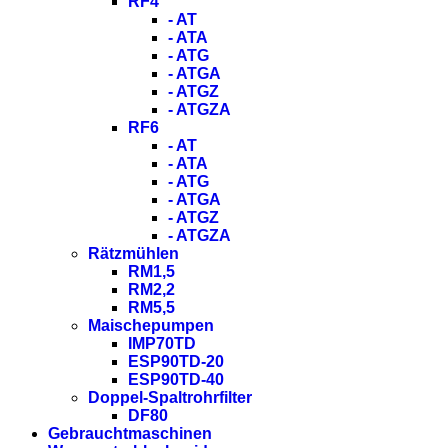
RF4
- AT
- ATA
- ATG
- ATGA
- ATGZ
- ATGZA
RF6
- AT
- ATA
- ATG
- ATGA
- ATGZ
- ATGZA
Rätzmühlen
RM1,5
RM2,2
RM5,5
Maischepumpen
IMP70TD
ESP90TD-20
ESP90TD-40
Doppel-Spaltrohrfilter
DF80
Gebrauchtmaschinen